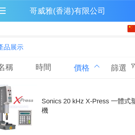
哥威雅(香港)有限公司
繁體
简体
產品展示
English
名稱
時間
價格
篩選
Sonics 20 kHz X-Press 一體
機